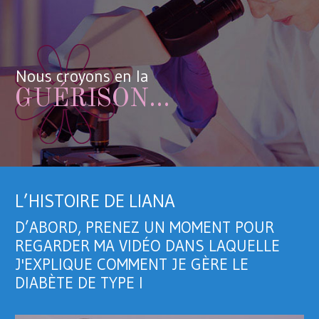
Nous croyons en la
GUÉRISON...
L’HISTOIRE DE LIANA
D’ABORD, PRENEZ UN MOMENT POUR
REGARDER MA VIDÉO DANS LAQUELLE
J'EXPLIQUE COMMENT JE GÈRE LE
DIABÈTE DE TYPE I